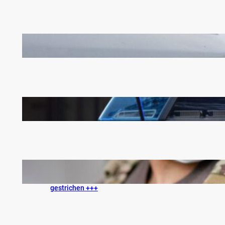
+++ Hilfsorganisationen üben Kritik am
Bundeshaushaltsentwurf 2025 +++
+++ Personalmangel bei der Polizei: Laut
Wendt fehlen 50.000 Einsatzkräfte +++
+++ Covid-Pflichtimpfung wird aus dem
Duldungspflicht-Impfschema der Bundeswehr
gestrichen +++