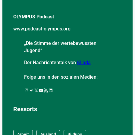
OLYMPUS Podcast
www.podcast-olympus.org
„Die Stimme der wertebewussten
Jugend“
Der Nachrichtentalk von
Kliada
Folge uns in den sozialen Medien:
Instagram
Telegram
X
YouTube
RSS-Feed
LinkedIn
Ressorts
Arbeit
Ausland
Bildung