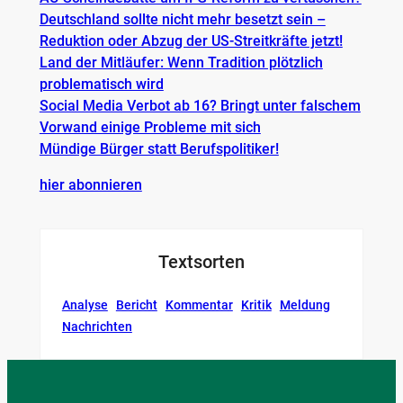
Deutschland sollte nicht mehr besetzt sein –
Reduktion oder Abzug der US-Streitkräfte jetzt!
Land der Mitläufer: Wenn Tradition plötzlich
problematisch wird
Social Media Verbot ab 16? Bringt unter falschem
Vorwand einige Probleme mit sich
Mündige Bürger statt Berufspolitiker!
hier abonnieren
Textsorten
Analyse
Bericht
Kommentar
Kritik
Meldung
Nachrichten