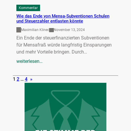
Kommentar
Wie das Ende von Mensa-Subventionen Schulen
und Steuerzahler entlasten könnte
Maximilian Klinec
November 13, 2024
Ein Ende der steuerfinanzierten Subventionen
für Mensafraß würde langfristig Einsparungen
und mehr Vorteile bringen. Durch…
weiterlesen…
1
2
…
4
»