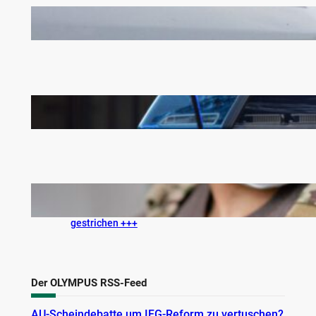
+++ Hilfsorganisationen üben Kritik am
Bundeshaushaltsentwurf 2025 +++
+++ Personalmangel bei der Polizei: Laut
Wendt fehlen 50.000 Einsatzkräfte +++
+++ Covid-Pflichtimpfung wird aus dem
Duldungspflicht-Impfschema der Bundeswehr
gestrichen +++
Der OLYMPUS RSS-Feed
AU-Scheindebatte um IFG-Reform zu vertuschen?