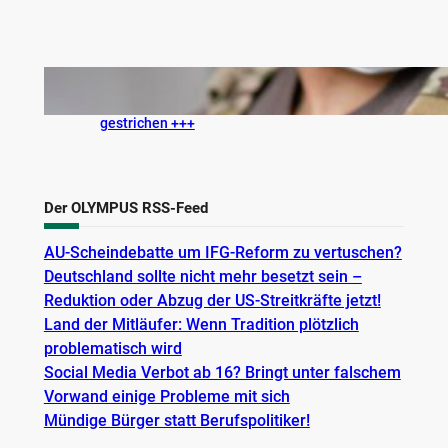
+++ Covid-Pflichtimpfung wird aus dem
Duldungspflicht-Impfschema der Bundeswehr
gestrichen +++
Der OLYMPUS RSS-Feed
AU-Scheindebatte um IFG-Reform zu vertuschen?
Deutschland sollte nicht mehr besetzt sein –
Reduktion oder Abzug der US-Streitkräfte jetzt!
Land der Mitläufer: Wenn Tradition plötzlich
problematisch wird
Social Media Verbot ab 16? Bringt unter falschem
Vorwand einige Probleme mit sich
Mündige Bürger statt Berufspolitiker!