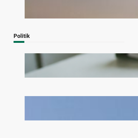
Politik!
September 21, 2024
Politik
AU-Scheindebatte um IFG-
Reform zu vertuschen?
Juli 14, 2026
Deutschland sollte nicht mehr
besetzt sein – Reduktion oder
Abzug der US-Streitkräfte jetzt!
März 30, 2026