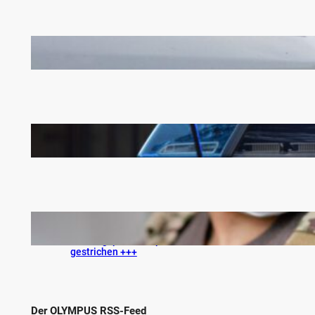
+++ Hilfsorganisationen üben Kritik am
Bundeshaushaltsentwurf 2025 +++
+++ Personalmangel bei der Polizei: Laut
Wendt fehlen 50.000 Einsatzkräfte +++
+++ Covid-Pflichtimpfung wird aus dem
Duldungspflicht-Impfschema der Bundeswehr
gestrichen +++
Der OLYMPUS RSS-Feed