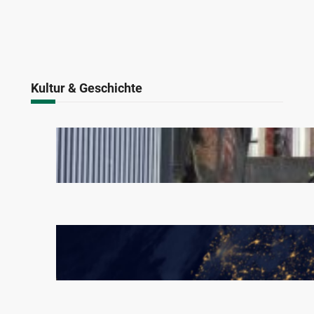
Kultur & Geschichte
Land der Mitläufer: Wenn
Tradition plötzlich
problematisch wird
März 22, 2026
Europa – Eine Goldene Vision
Januar 12, 2025