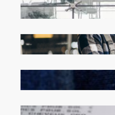
Die staatliche Förderung der
Deutschen Bahn muss
aufhören
Oktober 22, 2024
Der aktuelle Fachkräftemangel
Oktober 19, 2024
Kapitalismus zerschlägt
Monopole
Oktober 15, 2024
Steuern auf Nachtarbeit und
Überstunden sind ein Unding!