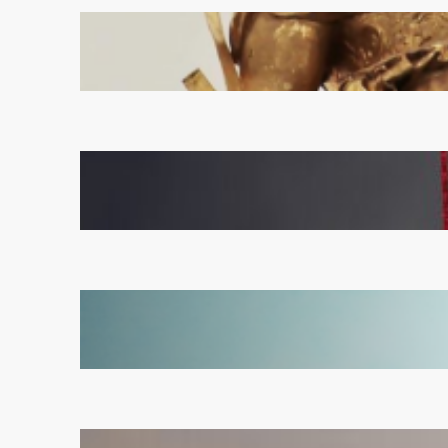
Was ist Soziale Gerechtigkeit?
Oktober 8, 2024
Das Links-Rechts Spektrum
September 29, 2024
Was ist los mit dem deutschen
Heimatgefühl?
September 29, 2024
Es braucht eine Phalanx in der