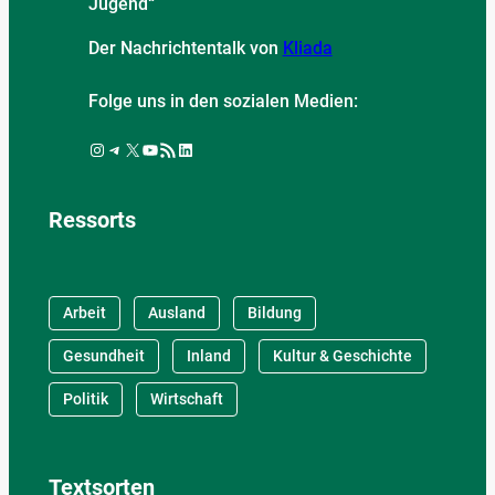
Jugend“
Der Nachrichtentalk von
Kliada
Folge uns in den sozialen Medien:
Instagram
Telegram
X
YouTube
RSS-Feed
LinkedIn
Ressorts
Arbeit
Ausland
Bildung
Gesundheit
Inland
Kultur & Geschichte
Politik
Wirtschaft
Textsorten