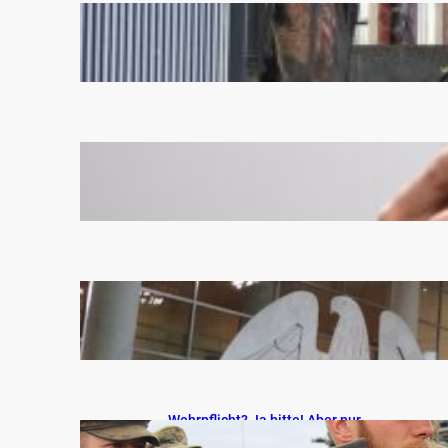
Land der Mitläufer: Wenn
Tradition plötzlich
problematisch wird
März 22, 2026
Social Media Verbot ab 16?
Bringt unter falschem Vorwand
einige Probleme mit sich
Februar 11, 2026
Mündige Bürger statt
Berufspolitiker!
Januar 11, 2026
Wehrpflicht? Ja bitte! Aber nur
unter der Bedingung der