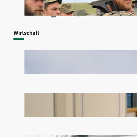
Normalisierung von
Patriotismus
Dezember 13, 2025
Wirtschaft
Sozialismus? Können wir uns in
Deutschland sparen!
August 18, 2025
Wie das Ende von Mensa-
Subventionen Schulen und
Steuerzahler entlasten könnte
November 13, 2024